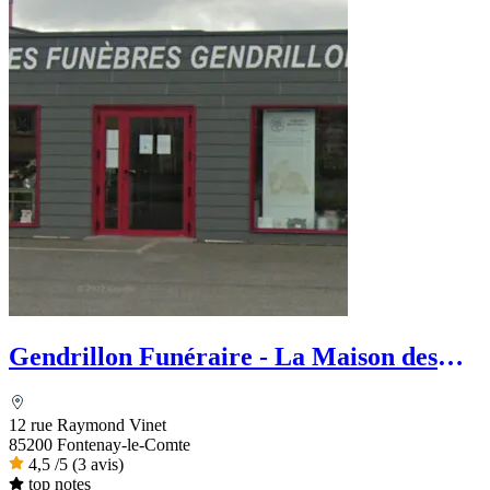
Gendrillon Funéraire - La Maison des
Obsèques
12 rue Raymond Vinet
85200 Fontenay-le-Comte
4,5
/5
(3 avis)
top notes