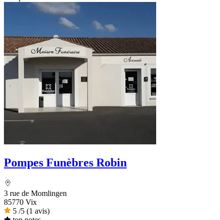
Pompes Funèbres Robin
3 rue de Momlingen
85770 Vix
5
/5
(1 avis)
top notes