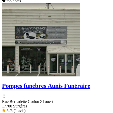
top notes
Pompes funèbres Aunis Funéraire
Rue Bernadette Goriou ZI ouest
17700 Surgères
5
/5
(1 avis)