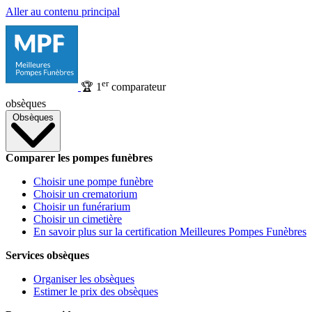
Aller au contenu principal
er
🏆
1
comparateur
obsèques
Obsèques
Comparer les pompes funèbres
Choisir une pompe funèbre
Choisir un crematorium
Choisir un funérarium
Choisir un cimetière
En savoir plus sur la certification Meilleures Pompes Funèbres
Services obsèques
Organiser les obsèques
Estimer le prix des obsèques