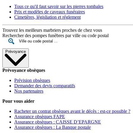
Tous ce qu'il faut savoir sur les pierres tombales
Prix et modèles de caveaux funéraires
Cimetières, législiation et réglement
Trouvez les meilleurs marbriers proches de chez vous
Rechercher des pompes funèbres par ville ou code postal
Prévoyance
Prévoyance obsèques
Prévision obsèques
Demander des devis comparatifs
Nos partenaires
Pour vous aider
Racheter un contrat obsèques avant le décès : est-ce possible ?
Assurance obsèques FAPE
Assurance obsèques : CAISSE D’EPARGNE
Assurance obsèques : La Banque postale