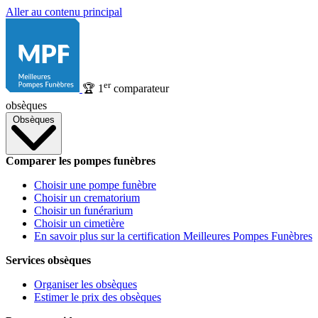
Aller au contenu principal
er
🏆
1
comparateur
obsèques
Obsèques
Comparer les pompes funèbres
Choisir une pompe funèbre
Choisir un crematorium
Choisir un funérarium
Choisir un cimetière
En savoir plus sur la certification Meilleures Pompes Funèbres
Services obsèques
Organiser les obsèques
Estimer le prix des obsèques