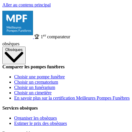
Aller au contenu principal
er
🏆
1
comparateur
obsèques
Obsèques
Comparer les pompes funèbres
Choisir une pompe funèbre
Choisir un crematorium
Choisir un funérarium
Choisir un cimetière
En savoir plus sur la certification Meilleures Pompes Funèbres
Services obsèques
Organiser les obsèques
Estimer le prix des obsèques