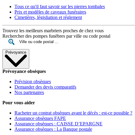
Tous ce qu'il faut savoir sur les pierres tombales
Prix et modèles de caveaux funéraires
Cimetières, législiation et réglement
Trouvez les meilleurs marbriers proches de chez vous
Rechercher des pompes funèbres par ville ou code postal
Prévoyance
Prévoyance obsèques
Prévision obsèques
Demander des devis comparatifs
Nos partenaires
Pour vous aider
Racheter un contrat obsèques avant le décès : est-ce possible ?
Assurance obsèques FAPE
Assurance obsèques : CAISSE D’EPARGNE
Assurance obsèques : La Banque postale