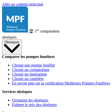
Aller au contenu principal
er
🏆
1
comparateur
obsèques
Obsèques
Comparer les pompes funèbres
Choisir une pompe funèbre
Choisir un crematorium
Choisir un funérarium
Choisir un cimetière
En savoir plus sur la certification Meilleures Pompes Funèbres
Services obsèques
Organiser les obsèques
Estimer le prix des obsèques