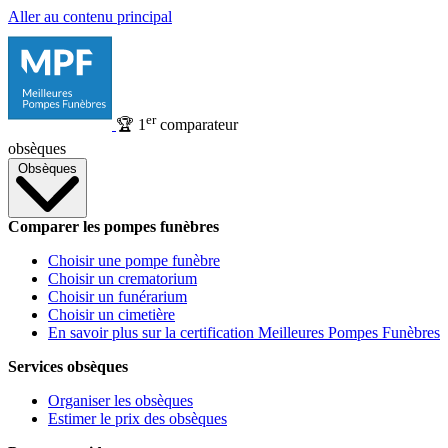
Aller au contenu principal
er
🏆
1
comparateur
obsèques
Obsèques
Comparer les pompes funèbres
Choisir une pompe funèbre
Choisir un crematorium
Choisir un funérarium
Choisir un cimetière
En savoir plus sur la certification Meilleures Pompes Funèbres
Services obsèques
Organiser les obsèques
Estimer le prix des obsèques