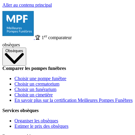
Aller au contenu principal
er
🏆
1
comparateur
obsèques
Obsèques
Comparer les pompes funèbres
Choisir une pompe funèbre
Choisir un crematorium
Choisir un funérarium
Choisir un cimetière
En savoir plus sur la certification Meilleures Pompes Funèbres
Services obsèques
Organiser les obsèques
Estimer le prix des obsèques