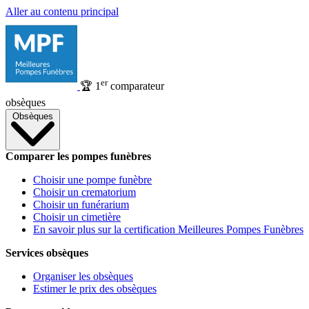
Aller au contenu principal
er
🏆
1
comparateur
obsèques
Obsèques
Comparer les pompes funèbres
Choisir une pompe funèbre
Choisir un crematorium
Choisir un funérarium
Choisir un cimetière
En savoir plus sur la certification Meilleures Pompes Funèbres
Services obsèques
Organiser les obsèques
Estimer le prix des obsèques