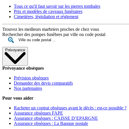
Tous ce qu'il faut savoir sur les pierres tombales
Prix et modèles de caveaux funéraires
Cimetières, législiation et réglement
Trouvez les meilleurs marbriers proches de chez vous
Rechercher des pompes funèbres par ville ou code postal
Prévoyance
Prévoyance obsèques
Prévision obsèques
Demander des devis comparatifs
Nos partenaires
Pour vous aider
Racheter un contrat obsèques avant le décès : est-ce possible ?
Assurance obsèques FAPE
Assurance obsèques : CAISSE D’EPARGNE
Assurance obsèques : La Banque postale