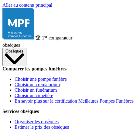
Aller au contenu principal
er
🏆
1
comparateur
obsèques
Obsèques
Comparer les pompes funèbres
Choisir une pompe funèbre
Choisir un crematorium
Choisir un funérarium
Choisir un cimetière
En savoir plus sur la certification Meilleures Pompes Funèbres
Services obsèques
Organiser les obsèques
Estimer le prix des obsèques