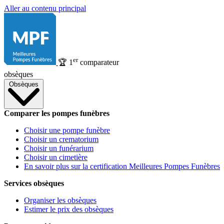
Aller au contenu principal
er
🏆
1
comparateur
obsèques
Obsèques
Comparer les pompes funèbres
Choisir une pompe funèbre
Choisir un crematorium
Choisir un funérarium
Choisir un cimetière
En savoir plus sur la certification Meilleures Pompes Funèbres
Services obsèques
Organiser les obsèques
Estimer le prix des obsèques