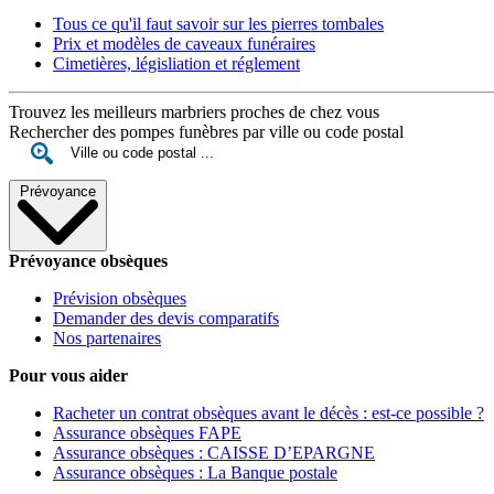
Tous ce qu'il faut savoir sur les pierres tombales
Prix et modèles de caveaux funéraires
Cimetières, législiation et réglement
Trouvez les meilleurs marbriers proches de chez vous
Rechercher des pompes funèbres par ville ou code postal
Prévoyance
Prévoyance obsèques
Prévision obsèques
Demander des devis comparatifs
Nos partenaires
Pour vous aider
Racheter un contrat obsèques avant le décès : est-ce possible ?
Assurance obsèques FAPE
Assurance obsèques : CAISSE D’EPARGNE
Assurance obsèques : La Banque postale