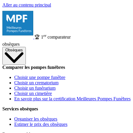
Aller au contenu principal
er
🏆
1
comparateur
obsèques
Obsèques
Comparer les pompes funèbres
Choisir une pompe funèbre
Choisir un crematorium
Choisir un funérarium
Choisir un cimetière
En savoir plus sur la certification Meilleures Pompes Funèbres
Services obsèques
Organiser les obsèques
Estimer le prix des obsèques