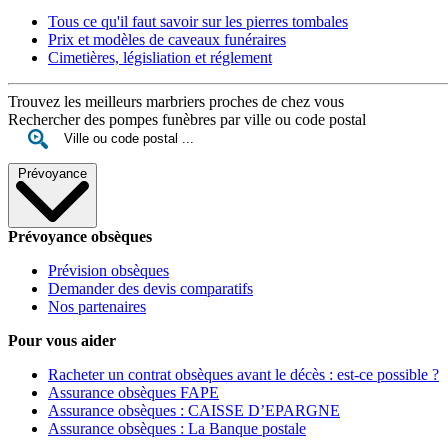
Tous ce qu'il faut savoir sur les pierres tombales
Prix et modèles de caveaux funéraires
Cimetières, législiation et réglement
Trouvez les meilleurs marbriers proches de chez vous
Rechercher des pompes funèbres par ville ou code postal
Prévoyance
Prévoyance obsèques
Prévision obsèques
Demander des devis comparatifs
Nos partenaires
Pour vous aider
Racheter un contrat obsèques avant le décès : est-ce possible ?
Assurance obsèques FAPE
Assurance obsèques : CAISSE D’EPARGNE
Assurance obsèques : La Banque postale