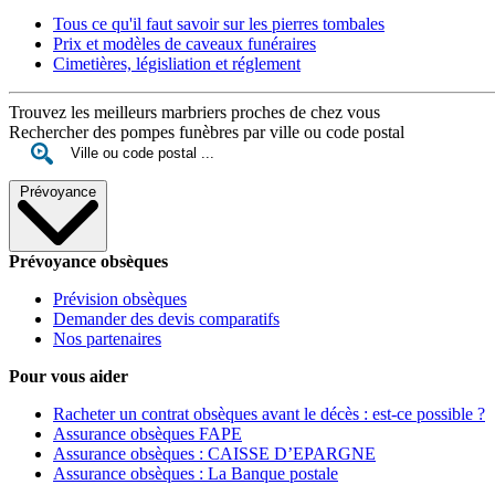
Tous ce qu'il faut savoir sur les pierres tombales
Prix et modèles de caveaux funéraires
Cimetières, législiation et réglement
Trouvez les meilleurs marbriers proches de chez vous
Rechercher des pompes funèbres par ville ou code postal
Prévoyance
Prévoyance obsèques
Prévision obsèques
Demander des devis comparatifs
Nos partenaires
Pour vous aider
Racheter un contrat obsèques avant le décès : est-ce possible ?
Assurance obsèques FAPE
Assurance obsèques : CAISSE D’EPARGNE
Assurance obsèques : La Banque postale