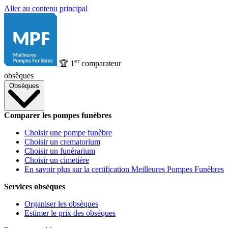
Aller au contenu principal
er
🏆
1
comparateur
obsèques
Obsèques
Comparer les pompes funèbres
Choisir une pompe funèbre
Choisir un crematorium
Choisir un funérarium
Choisir un cimetière
En savoir plus sur la certification Meilleures Pompes Funèbres
Services obsèques
Organiser les obsèques
Estimer le prix des obsèques