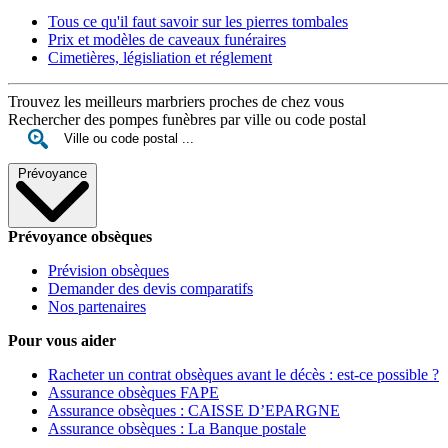
Tous ce qu'il faut savoir sur les pierres tombales
Prix et modèles de caveaux funéraires
Cimetières, législiation et réglement
Trouvez les meilleurs marbriers proches de chez vous
Rechercher des pompes funèbres par ville ou code postal
Prévoyance
Prévoyance obsèques
Prévision obsèques
Demander des devis comparatifs
Nos partenaires
Pour vous aider
Racheter un contrat obsèques avant le décès : est-ce possible ?
Assurance obsèques FAPE
Assurance obsèques : CAISSE D’EPARGNE
Assurance obsèques : La Banque postale