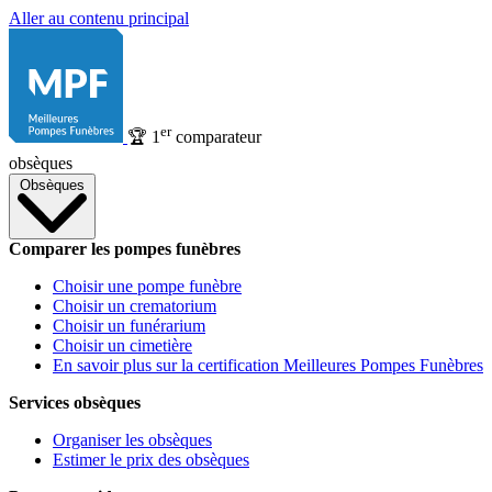
Aller au contenu principal
er
🏆
1
comparateur
obsèques
Obsèques
Comparer les pompes funèbres
Choisir une pompe funèbre
Choisir un crematorium
Choisir un funérarium
Choisir un cimetière
En savoir plus sur la certification Meilleures Pompes Funèbres
Services obsèques
Organiser les obsèques
Estimer le prix des obsèques