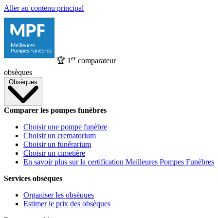
Aller au contenu principal
er
🏆
1
comparateur
obsèques
Obsèques
Comparer les pompes funèbres
Choisir une pompe funèbre
Choisir un crematorium
Choisir un funérarium
Choisir un cimetière
En savoir plus sur la certification Meilleures Pompes Funèbres
Services obsèques
Organiser les obsèques
Estimer le prix des obsèques