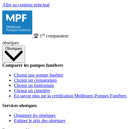
Aller au contenu principal
er
🏆
1
comparateur
obsèques
Obsèques
Comparer les pompes funèbres
Choisir une pompe funèbre
Choisir un crematorium
Choisir un funérarium
Choisir un cimetière
En savoir plus sur la certification Meilleures Pompes Funèbres
Services obsèques
Organiser les obsèques
Estimer le prix des obsèques