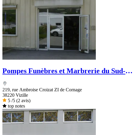
Pompes Funèbres et Marbrerie du Sud-
Est
219, rue Ambroise Croizat ZI de Cornage
38220 Vizille
5
/5
(2 avis)
top notes