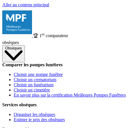
Aller au contenu principal
er
🏆
1
comparateur
obsèques
Obsèques
Comparer les pompes funèbres
Choisir une pompe funèbre
Choisir un crematorium
Choisir un funérarium
Choisir un cimetière
En savoir plus sur la certification Meilleures Pompes Funèbres
Services obsèques
Organiser les obsèques
Estimer le prix des obsèques