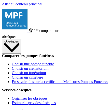
Aller au contenu principal
er
🏆
1
comparateur
obsèques
Obsèques
Comparer les pompes funèbres
Choisir une pompe funèbre
Choisir un crematorium
Choisir un funérarium
Choisir un cimetière
En savoir plus sur la certification Meilleures Pompes Funèbres
Services obsèques
Organiser les obsèques
Estimer le prix des obsèques