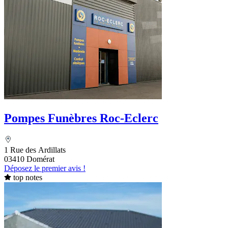
Pompes Funèbres Roc-Eclerc
1 Rue des Ardillats
03410 Domérat
Déposez le premier avis !
top notes