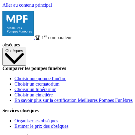
Aller au contenu principal
er
🏆
1
comparateur
obsèques
Obsèques
Comparer les pompes funèbres
Choisir une pompe funèbre
Choisir un crematorium
Choisir un funérarium
Choisir un cimetière
En savoir plus sur la certification Meilleures Pompes Funèbres
Services obsèques
Organiser les obsèques
Estimer le prix des obsèques