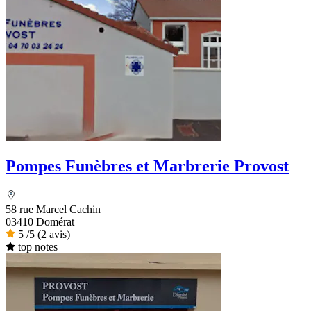
Pompes Funèbres et Marbrerie Provost
58 rue Marcel Cachin
03410 Domérat
5
/5
(2 avis)
top notes