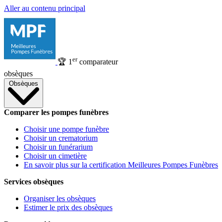
Aller au contenu principal
er
🏆
1
comparateur
obsèques
Obsèques
Comparer les pompes funèbres
Choisir une pompe funèbre
Choisir un crematorium
Choisir un funérarium
Choisir un cimetière
En savoir plus sur la certification Meilleures Pompes Funèbres
Services obsèques
Organiser les obsèques
Estimer le prix des obsèques