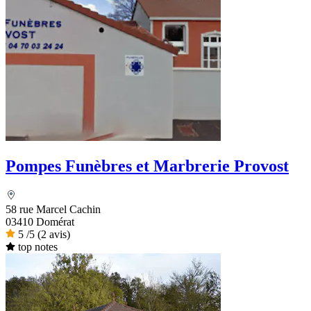
Pompes Funèbres et Marbrerie Provost
58 rue Marcel Cachin
03410 Domérat
5
/5
(2 avis)
top notes