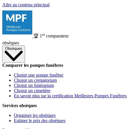
Aller au contenu principal
er
🏆
1
comparateur
obsèques
Obsèques
Comparer les pompes funèbres
Choisir une pompe funèbre
Choisir un crematorium
Choisir un funérarium
Choisir un cimetière
En savoir plus sur la certification Meilleures Pompes Funèbres
Services obsèques
Organiser les obsèques
Estimer le prix des obsèques