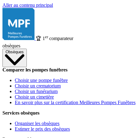
Aller au contenu principal
er
🏆
1
comparateur
obsèques
Obsèques
Comparer les pompes funèbres
Choisir une pompe funèbre
Choisir un crematorium
Choisir un funérarium
Choisir un cimetière
En savoir plus sur la certification Meilleures Pompes Funèbres
Services obsèques
Organiser les obsèques
Estimer le prix des obsèques