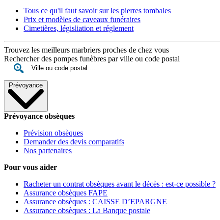
Tous ce qu'il faut savoir sur les pierres tombales
Prix et modèles de caveaux funéraires
Cimetières, législiation et réglement
Trouvez les meilleurs marbriers proches de chez vous
Rechercher des pompes funèbres par ville ou code postal
Prévoyance
Prévoyance obsèques
Prévision obsèques
Demander des devis comparatifs
Nos partenaires
Pour vous aider
Racheter un contrat obsèques avant le décès : est-ce possible ?
Assurance obsèques FAPE
Assurance obsèques : CAISSE D’EPARGNE
Assurance obsèques : La Banque postale