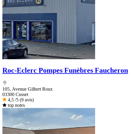
Roc-Eclerc Pompes Funèbres Faucheron
105, Avenue Gilbert Roux
03300 Cusset
4,5
/5
(9 avis)
top notes