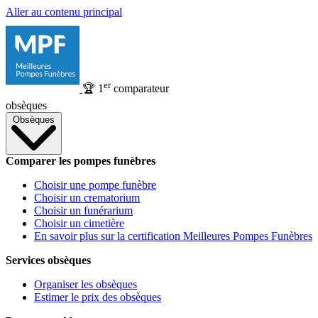
Aller au contenu principal
er
🏆
1
comparateur
obsèques
Obsèques
Comparer les pompes funèbres
Choisir une pompe funèbre
Choisir un crematorium
Choisir un funérarium
Choisir un cimetière
En savoir plus sur la certification Meilleures Pompes Funèbres
Services obsèques
Organiser les obsèques
Estimer le prix des obsèques