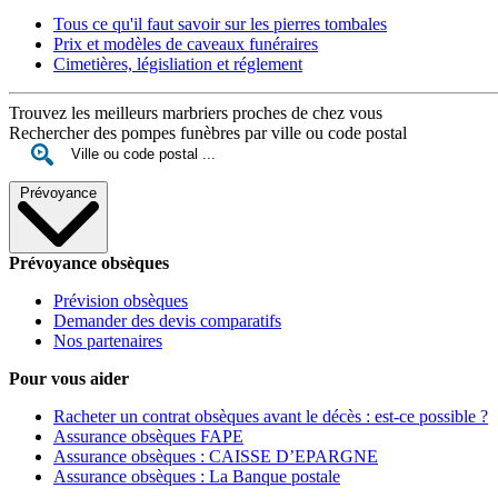
Tous ce qu'il faut savoir sur les pierres tombales
Prix et modèles de caveaux funéraires
Cimetières, législiation et réglement
Trouvez les meilleurs marbriers proches de chez vous
Rechercher des pompes funèbres par ville ou code postal
Prévoyance
Prévoyance obsèques
Prévision obsèques
Demander des devis comparatifs
Nos partenaires
Pour vous aider
Racheter un contrat obsèques avant le décès : est-ce possible ?
Assurance obsèques FAPE
Assurance obsèques : CAISSE D’EPARGNE
Assurance obsèques : La Banque postale