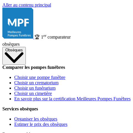
Aller au contenu principal
er
🏆
1
comparateur
obsèques
Obsèques
Comparer les pompes funèbres
Choisir une pompe funèbre
Choisir un crematorium
Choisir un funérarium
Choisir un cimetière
En savoir plus sur la certification Meilleures Pompes Funèbres
Services obsèques
Organiser les obsèques
Estimer le prix des obsèques