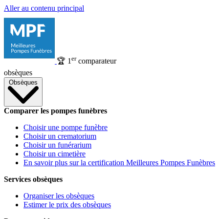
Aller au contenu principal
er
🏆
1
comparateur
obsèques
Obsèques
Comparer les pompes funèbres
Choisir une pompe funèbre
Choisir un crematorium
Choisir un funérarium
Choisir un cimetière
En savoir plus sur la certification Meilleures Pompes Funèbres
Services obsèques
Organiser les obsèques
Estimer le prix des obsèques