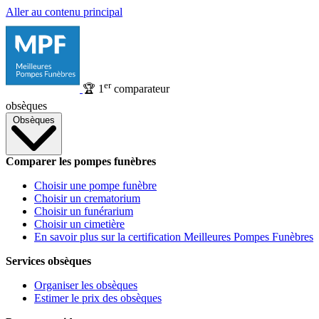
Aller au contenu principal
er
🏆
1
comparateur
obsèques
Obsèques
Comparer les pompes funèbres
Choisir une pompe funèbre
Choisir un crematorium
Choisir un funérarium
Choisir un cimetière
En savoir plus sur la certification Meilleures Pompes Funèbres
Services obsèques
Organiser les obsèques
Estimer le prix des obsèques