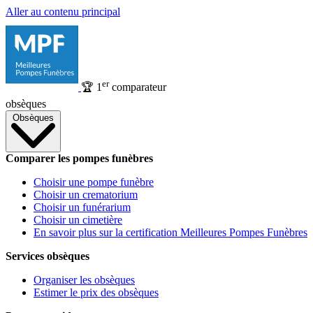
Aller au contenu principal
er
🏆
1
comparateur
obsèques
Obsèques
Comparer les pompes funèbres
Choisir une pompe funèbre
Choisir un crematorium
Choisir un funérarium
Choisir un cimetière
En savoir plus sur la certification Meilleures Pompes Funèbres
Services obsèques
Organiser les obsèques
Estimer le prix des obsèques