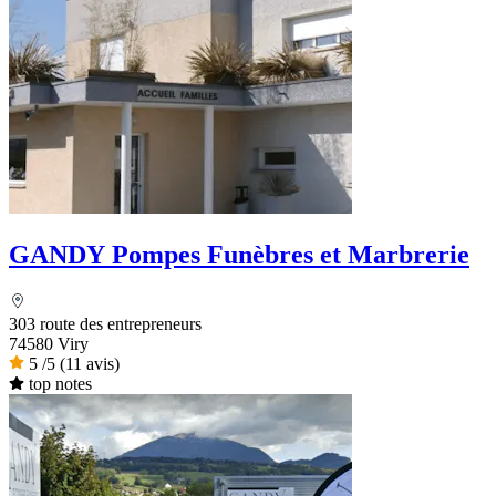
GANDY Pompes Funèbres et Marbrerie
303 route des entrepreneurs
74580 Viry
5
/5
(11 avis)
top notes