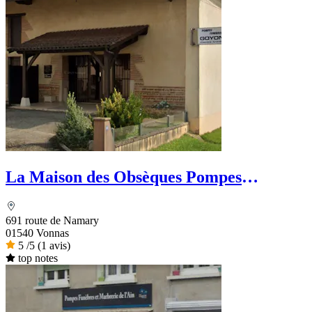
La Maison des Obsèques Pompes
Funèbres Lefèvre
691 route de Namary
01540 Vonnas
5
/5
(1 avis)
top notes