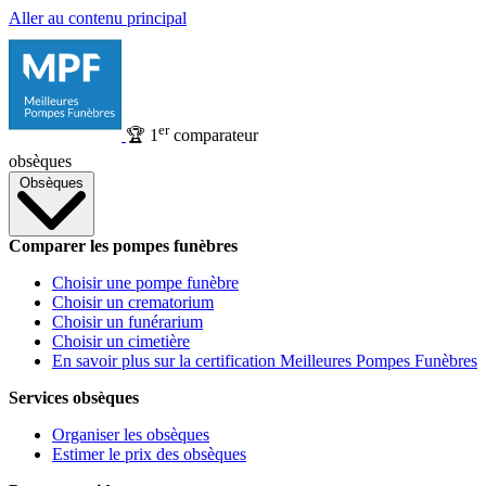
Aller au contenu principal
er
🏆
1
comparateur
obsèques
Obsèques
Comparer les pompes funèbres
Choisir une pompe funèbre
Choisir un crematorium
Choisir un funérarium
Choisir un cimetière
En savoir plus sur la certification Meilleures Pompes Funèbres
Services obsèques
Organiser les obsèques
Estimer le prix des obsèques