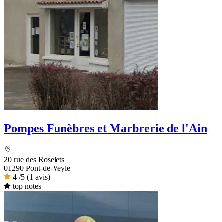
Pompes Funèbres et Marbrerie de l'Ain
20 rue des Roselets
01290 Pont-de-Veyle
4
/5
(1 avis)
top notes