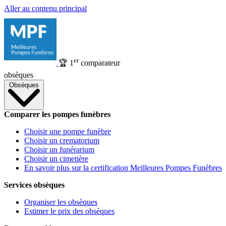
Aller au contenu principal
er
🏆
1
comparateur
obsèques
Obsèques
Comparer les pompes funèbres
Choisir une pompe funèbre
Choisir un crematorium
Choisir un funérarium
Choisir un cimetière
En savoir plus sur la certification Meilleures Pompes Funèbres
Services obsèques
Organiser les obsèques
Estimer le prix des obsèques