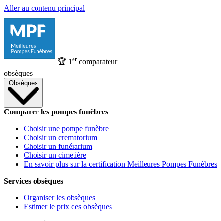
Aller au contenu principal
er
🏆
1
comparateur
obsèques
Obsèques
Comparer les pompes funèbres
Choisir une pompe funèbre
Choisir un crematorium
Choisir un funérarium
Choisir un cimetière
En savoir plus sur la certification Meilleures Pompes Funèbres
Services obsèques
Organiser les obsèques
Estimer le prix des obsèques