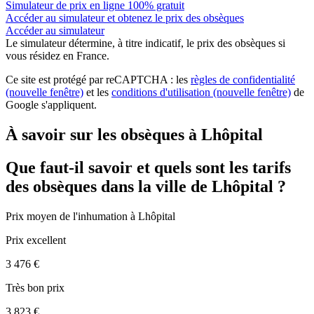
Simulateur de prix en ligne 100% gratuit
Accéder au simulateur et obtenez le prix des obsèques
Accéder au simulateur
Le simulateur
détermine, à titre indicatif, le prix des obsèques
si
vous résidez en France.
Ce site est protégé par reCAPTCHA : les
règles de confidentialité
(nouvelle fenêtre)
et les
conditions d'utilisation
(nouvelle fenêtre)
de
Google s'appliquent.
À savoir sur les obsèques à Lhôpital
Que faut-il savoir et quels sont les tarifs
des obsèques dans la ville de Lhôpital ?
Prix moyen de
l'inhumation
à Lhôpital
Prix excellent
3 476 €
Très bon prix
3 823 €