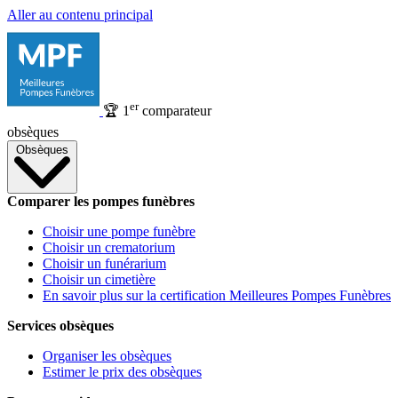
Aller au contenu principal
er
🏆
1
comparateur
obsèques
Obsèques
Comparer les pompes funèbres
Choisir une pompe funèbre
Choisir un crematorium
Choisir un funérarium
Choisir un cimetière
En savoir plus sur la certification Meilleures Pompes Funèbres
Services obsèques
Organiser les obsèques
Estimer le prix des obsèques