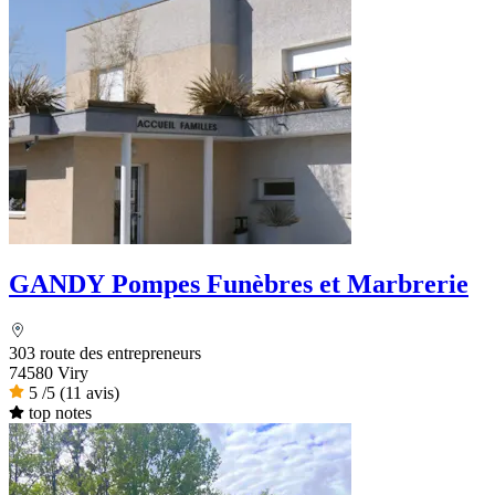
GANDY Pompes Funèbres et Marbrerie
303 route des entrepreneurs
74580 Viry
5
/5
(11 avis)
top notes