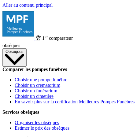
Aller au contenu principal
er
🏆
1
comparateur
obsèques
Obsèques
Comparer les pompes funèbres
Choisir une pompe funèbre
Choisir un crematorium
Choisir un funérarium
Choisir un cimetière
En savoir plus sur la certification Meilleures Pompes Funèbres
Services obsèques
Organiser les obsèques
Estimer le prix des obsèques