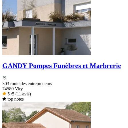
GANDY Pompes Funèbres et Marbrerie
303 route des entrepreneurs
74580 Viry
5
/5
(11 avis)
top notes