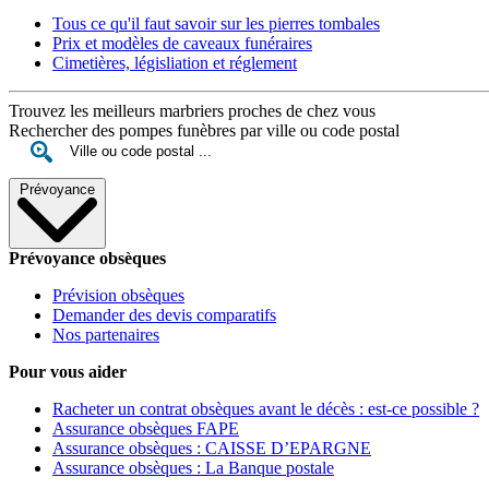
Tous ce qu'il faut savoir sur les pierres tombales
Prix et modèles de caveaux funéraires
Cimetières, législiation et réglement
Trouvez les meilleurs marbriers proches de chez vous
Rechercher des pompes funèbres par ville ou code postal
Prévoyance
Prévoyance obsèques
Prévision obsèques
Demander des devis comparatifs
Nos partenaires
Pour vous aider
Racheter un contrat obsèques avant le décès : est-ce possible ?
Assurance obsèques FAPE
Assurance obsèques : CAISSE D’EPARGNE
Assurance obsèques : La Banque postale