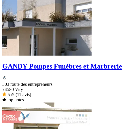
GANDY Pompes Funèbres et Marbrerie
303 route des entrepreneurs
74580 Viry
5
/5
(11 avis)
top notes