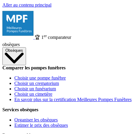
Aller au contenu principal
er
🏆
1
comparateur
obsèques
Obsèques
Comparer les pompes funèbres
Choisir une pompe funèbre
Choisir un crematorium
Choisir un funérarium
Choisir un cimetière
En savoir plus sur la certification Meilleures Pompes Funèbres
Services obsèques
Organiser les obsèques
Estimer le prix des obsèques