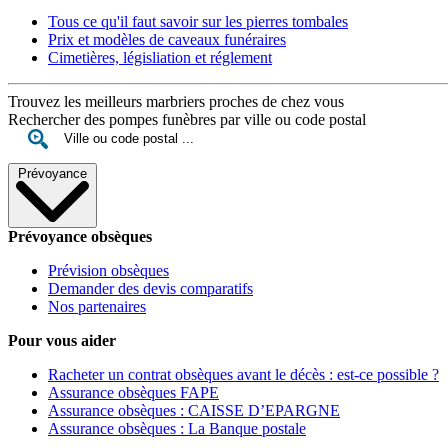
Tous ce qu'il faut savoir sur les pierres tombales
Prix et modèles de caveaux funéraires
Cimetières, législiation et réglement
Trouvez les meilleurs marbriers proches de chez vous
Rechercher des pompes funèbres par ville ou code postal
Prévoyance
Prévoyance obsèques
Prévision obsèques
Demander des devis comparatifs
Nos partenaires
Pour vous aider
Racheter un contrat obsèques avant le décès : est-ce possible ?
Assurance obsèques FAPE
Assurance obsèques : CAISSE D’EPARGNE
Assurance obsèques : La Banque postale