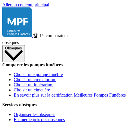
Aller au contenu principal
er
🏆
1
comparateur
obsèques
Obsèques
Comparer les pompes funèbres
Choisir une pompe funèbre
Choisir un crematorium
Choisir un funérarium
Choisir un cimetière
En savoir plus sur la certification Meilleures Pompes Funèbres
Services obsèques
Organiser les obsèques
Estimer le prix des obsèques