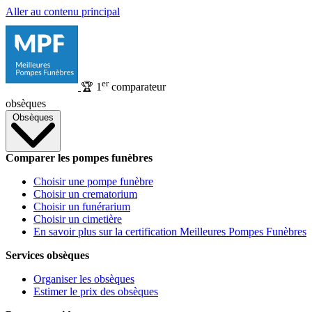
Aller au contenu principal
er
🏆
1
comparateur
obsèques
Obsèques
Comparer les pompes funèbres
Choisir une pompe funèbre
Choisir un crematorium
Choisir un funérarium
Choisir un cimetière
En savoir plus sur la certification Meilleures Pompes Funèbres
Services obsèques
Organiser les obsèques
Estimer le prix des obsèques