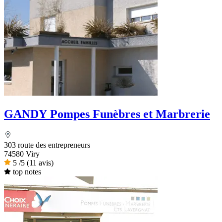
GANDY Pompes Funèbres et Marbrerie
303 route des entrepreneurs
74580 Viry
5
/5
(11 avis)
top notes