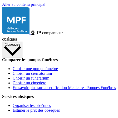
Aller au contenu principal
er
🏆
1
comparateur
obsèques
Obsèques
Comparer les pompes funèbres
Choisir une pompe funèbre
Choisir un crematorium
Choisir un funérarium
Choisir un cimetière
En savoir plus sur la certification Meilleures Pompes Funèbres
Services obsèques
Organiser les obsèques
Estimer le prix des obsèques