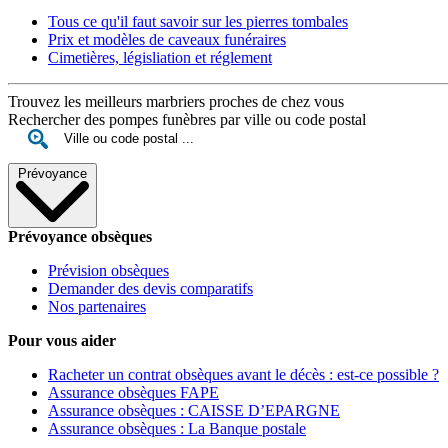
Tous ce qu'il faut savoir sur les pierres tombales
Prix et modèles de caveaux funéraires
Cimetières, législiation et réglement
Trouvez les meilleurs marbriers proches de chez vous
Rechercher des pompes funèbres par ville ou code postal
Prévoyance
Prévoyance obsèques
Prévision obsèques
Demander des devis comparatifs
Nos partenaires
Pour vous aider
Racheter un contrat obsèques avant le décès : est-ce possible ?
Assurance obsèques FAPE
Assurance obsèques : CAISSE D’EPARGNE
Assurance obsèques : La Banque postale