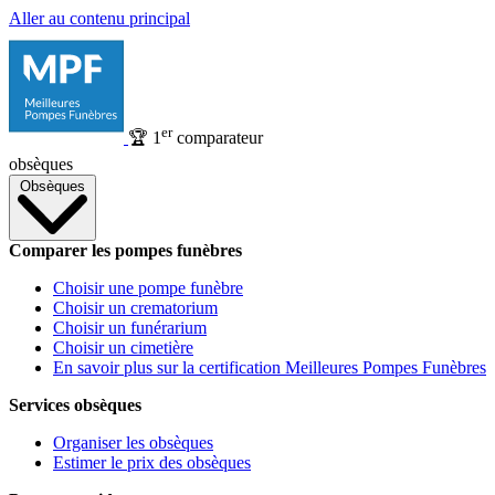
Aller au contenu principal
er
🏆
1
comparateur
obsèques
Obsèques
Comparer les pompes funèbres
Choisir une pompe funèbre
Choisir un crematorium
Choisir un funérarium
Choisir un cimetière
En savoir plus sur la certification Meilleures Pompes Funèbres
Services obsèques
Organiser les obsèques
Estimer le prix des obsèques