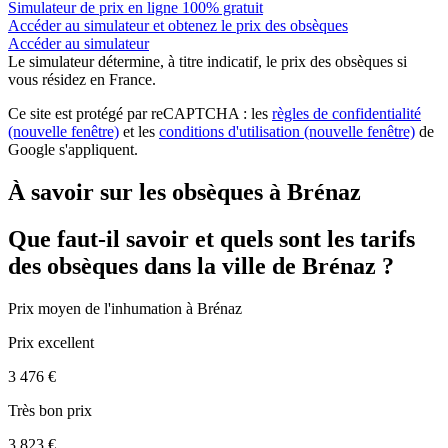
Simulateur de prix en ligne 100% gratuit
Accéder au simulateur et obtenez le prix des obsèques
Accéder au simulateur
Le simulateur
détermine, à titre indicatif, le prix des obsèques
si
vous résidez en France.
Ce site est protégé par reCAPTCHA : les
règles de confidentialité
(nouvelle fenêtre)
et les
conditions d'utilisation
(nouvelle fenêtre)
de
Google s'appliquent.
À savoir sur les obsèques à Brénaz
Que faut-il savoir et quels sont les tarifs
des obsèques dans la ville de Brénaz ?
Prix moyen de
l'inhumation
à Brénaz
Prix excellent
3 476 €
Très bon prix
3 823 €