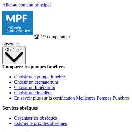
Aller au contenu principal
er
🏆
1
comparateur
obsèques
Obsèques
Comparer les pompes funèbres
Choisir une pompe funèbre
Choisir un crematorium
Choisir un funérarium
Choisir un cimetière
En savoir plus sur la certification Meilleures Pompes Funèbres
Services obsèques
Organiser les obsèques
Estimer le prix des obsèques