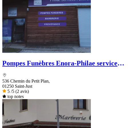
Pompes Funèbres Enora-Philae services
funéraires
536 Chemin du Petit Plan,
01250 Saint-Just
5
/5
(2 avis)
top notes