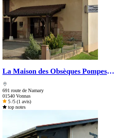
La Maison des Obsèques Pompes
Funèbres Lefèvre
691 route de Namary
01540 Vonnas
5
/5
(1 avis)
top notes