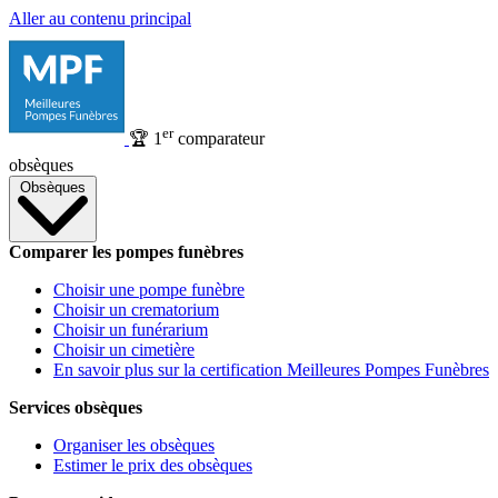
Aller au contenu principal
er
🏆
1
comparateur
obsèques
Obsèques
Comparer les pompes funèbres
Choisir une pompe funèbre
Choisir un crematorium
Choisir un funérarium
Choisir un cimetière
En savoir plus sur la certification Meilleures Pompes Funèbres
Services obsèques
Organiser les obsèques
Estimer le prix des obsèques