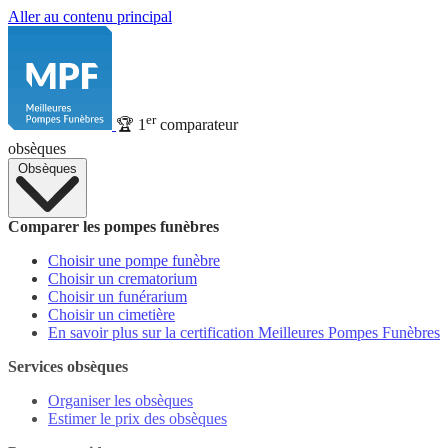
Aller au contenu principal
er
🏆
1
comparateur
obsèques
Obsèques
Comparer les pompes funèbres
Choisir une pompe funèbre
Choisir un crematorium
Choisir un funérarium
Choisir un cimetière
En savoir plus sur la certification Meilleures Pompes Funèbres
Services obsèques
Organiser les obsèques
Estimer le prix des obsèques