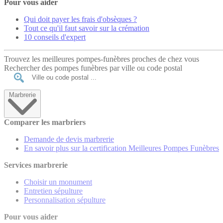
Pour vous aider
Qui doit payer les frais d'obsèques ?
Tout ce qu'il faut savoir sur la crémation
10 conseils d'expert
Trouvez les meilleures pompes-funèbres proches de chez vous
Rechercher des pompes funèbres par ville ou code postal
Marbrerie
Comparer les marbriers
Demande de devis marbrerie
En savoir plus sur la certification Meilleures Pompes Funèbres
Services marbrerie
Choisir un monument
Entretien sépulture
Personnalisation sépulture
Pour vous aider