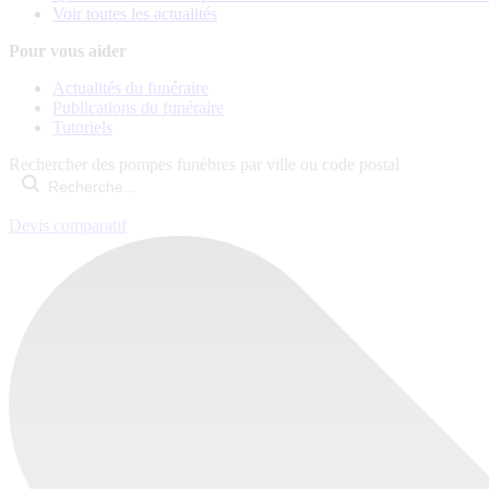
Voir toutes les actualités
Pour vous aider
Actualités du funéraire
Publications du funéraire
Tutoriels
Rechercher des pompes funèbres par ville ou code postal
Devis comparatif