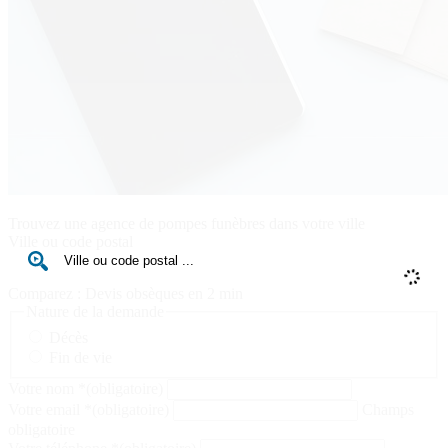
Trouvez une agence de pompes funèbres dans votre ville
Ville ou code postal
Comparez : Devis obsèques en 2 min
Nature de la demande
Décès
Fin de vie
Votre nom
*
(obligatoire)
Votre email
*
(obligatoire)
Champs
obligatoire