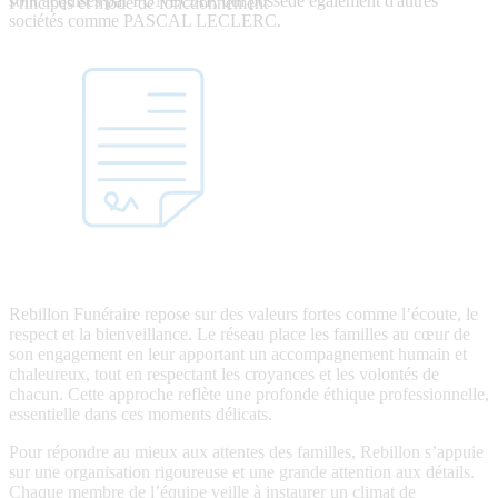
sont acquises par FUNECAP, qui possède également d'autres
Principes et mode de fonctionnement
sociétés comme PASCAL LECLERC.
Rebillon Funéraire repose sur des valeurs fortes comme l’écoute, le
respect et la bienveillance. Le réseau place les familles au cœur de
son engagement en leur apportant un accompagnement humain et
chaleureux, tout en respectant les croyances et les volontés de
chacun. Cette approche reflète une profonde éthique professionnelle,
essentielle dans ces moments délicats.
Pour répondre au mieux aux attentes des familles, Rebillon s’appuie
sur une organisation rigoureuse et une grande attention aux détails.
Chaque membre de l’équipe veille à instaurer un climat de