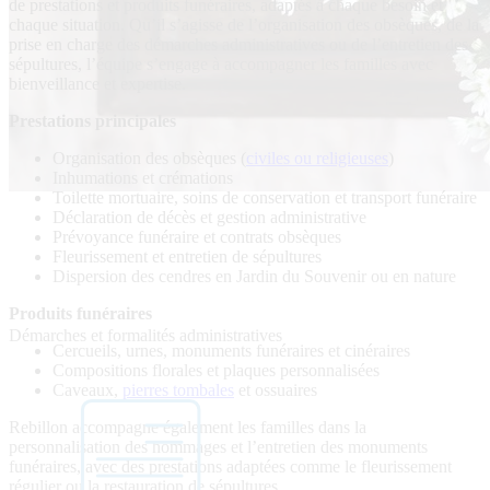
de prestations et produits funéraires, adaptés à chaque besoin et
chaque situation. Qu’il s’agisse de l’organisation des obsèques, de la
prise en charge des démarches administratives ou de l’entretien des
sépultures, l’équipe s’engage à accompagner les familles avec
bienveillance et expertise.
Prestations principales
Organisation des obsèques (
civiles ou religieuses
)
Inhumations et crémations
Toilette mortuaire, soins de conservation et transport funéraire
Déclaration de décès et gestion administrative
Prévoyance funéraire et contrats obsèques
Fleurissement et entretien de sépultures
Dispersion des cendres en Jardin du Souvenir ou en nature
Produits funéraires
Démarches et formalités administratives
Cercueils, urnes, monuments funéraires et cinéraires
Compositions florales et plaques personnalisées
Caveaux,
pierres tombales
et ossuaires
Rebillon accompagne également les familles dans la
personnalisation des hommages et l’entretien des monuments
funéraires, avec des prestations adaptées comme le fleurissement
régulier ou la restauration de sépultures.