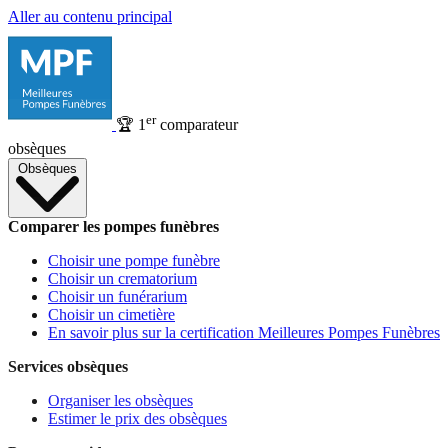
Aller au contenu principal
er
🏆
1
comparateur
obsèques
Obsèques
Comparer les pompes funèbres
Choisir une pompe funèbre
Choisir un crematorium
Choisir un funérarium
Choisir un cimetière
En savoir plus sur la certification Meilleures Pompes Funèbres
Services obsèques
Organiser les obsèques
Estimer le prix des obsèques