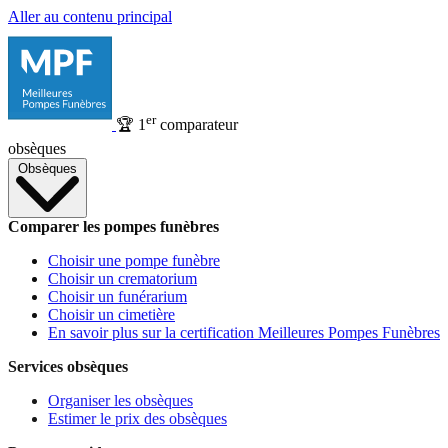
Aller au contenu principal
er
🏆
1
comparateur
obsèques
Obsèques
Comparer les pompes funèbres
Choisir une pompe funèbre
Choisir un crematorium
Choisir un funérarium
Choisir un cimetière
En savoir plus sur la certification Meilleures Pompes Funèbres
Services obsèques
Organiser les obsèques
Estimer le prix des obsèques