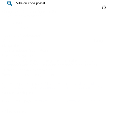
Comparez : Devis obsèques en 2 min
Nature de la demande
Décès
Fin de vie
Votre nom
*
(obligatoire)
Votre email
*
(obligatoire)
Champs
obligatoire
Votre téléphone
*
(obligatoire)
Champs obligatoire
J'accepte d'être recontacté par les partenaires funéraires
sélectionnés afin d'établir les devis demandés.
*
(obligatoire)
Devis gratuit et sans engagement
Ce site est protégé par reCAPTCHA : les
règles de confidentialité
(nouvelle fenêtre)
et les
conditions d'utilisation
(nouvelle fenêtre)
de
Google s'appliquent.
Consultez les pages
mentions légales
et
comment ça marche ?
Obsèques