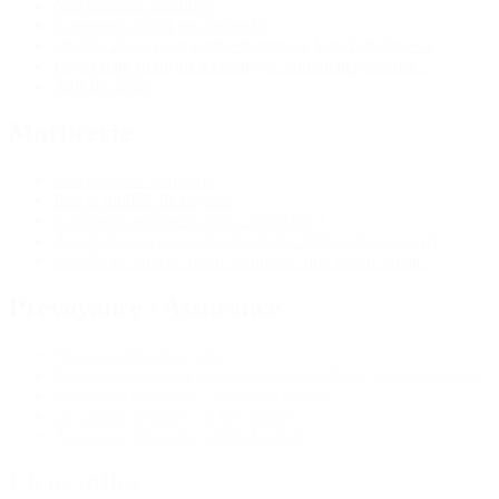
Nos conseils obsèques
Comment choisir un cercueil ?
Quelles fleurs pour rendre hommage lors d'obsèques ?
Décès d'un Français à l'étranger: comment procéder ?
Avis de décès
Marbrerie
Nos conseils marbrerie
Prix et modèle de caveau
Comment renouveler une concession ?
Acquérir une concession funéraire: Démarches et tarifs
Modèle et tarifs de pierre tombales: que faut-il savoir ?
Prévoyance / Assurance
Nos conseils prévoyance
Racheter un contrat obsèques avant le décès : est-ce possible ?
Assurance obsèques La Banque postale
Le contrat obsèques en prestations
Assurance obsèques Crédit Agricole
Liens utiles