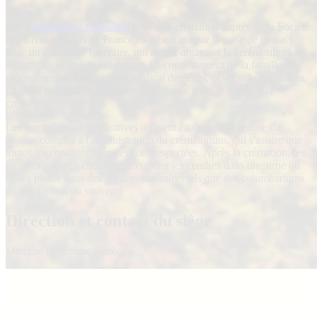
Les d
émarches et formalités
pour une crémation auprès de la Société
des Crématoriums de France commencent par la prise de contact
avec un conseiller funéraire, qui aide à organiser la cérémonie et à
déterminer le lieu de crémation. Le consentement de la famille est
requis, ainsi qu'un certificat médical de décès, et selon la législation,
un délai minimal de 24 heures est imposé entre le décès et la
crémation.
Les formalités administratives incluent également la remise du
dossier complet à l'administration du crématorium, qui s'assure que
toutes les conditions légales sont respectées. Après la crémation, les
familles peuvent choisir de récupérer les cendres dans une urne ou
de les placer dans des espaces cinéraires tels que des columbariums
ou des jardins du souvenir.
Direction et contact du siège
Membre du groupe Funecap