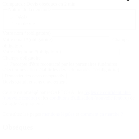
Comparez : Devis obsèques en 2 min
Nature de la demande
Décès
Fin de vie
Votre nom
*
(obligatoire)
Votre email
*
(obligatoire)
Champs
obligatoire
Votre téléphone
*
(obligatoire)
Champs obligatoire
J'accepte d'être recontacté par les partenaires funéraires
sélectionnés afin d'établir les devis demandés.
*
(obligatoire)
Devis gratuit et sans engagement
Ce site est protégé par reCAPTCHA : les
règles de confidentialité
(nouvelle fenêtre)
et les
conditions d'utilisation
(nouvelle fenêtre)
de
Google s'appliquent.
Consultez les pages
mentions légales
et
comment ça marche ?
Obsèques