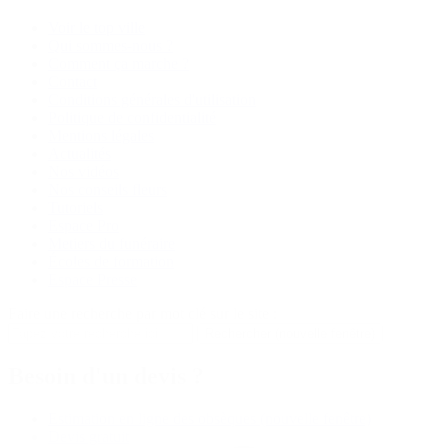
Voir le top ville
Qui sommes-nous ?
Comment ça marche ?
Contact
Conditions générales d'utilisation
Politique de confidentialité
Mentions légales
Actualités
Nos vidéos
Nos conseils fleurs
Tutoriels
Espace Pro
Metiers du funéraire
Écoles de formation
Espace Presse
Faire une recherche par mot clé sur le site :
Rechercher
(nouvelle fenêtre)
Besoin d'un devis ?
Estimation en ligne des obsèques
(nouvelle fenêtre)
Devis gratuit