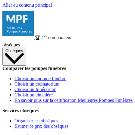
Aller au contenu principal
er
🏆
1
comparateur
obsèques
Obsèques
Comparer les pompes funèbres
Choisir une pompe funèbre
Choisir un crematorium
Choisir un funérarium
Choisir un cimetière
En savoir plus sur la certification Meilleures Pompes Funèbres
Services obsèques
Organiser les obsèques
Estimer le prix des obsèques