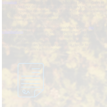
crémation
, l’organisation de cérémonies funéraires personnalisées et
la gestion des lieux de recueillement. Parmi ses services, on retrouve
la mise à disposition de crématoriums modernes et accessibles, ainsi
que des salles de cérémonie pour accueillir les proches dans un
environnement calme et respectueux.
La société offre également des espaces cinéraires tels que
des
columbariums
et des jardins du souvenir, permettant aux familles de
conserver les cendres de leurs défunts de manière intime et sereine.
De plus, elle s’engage dans un accompagnement personnalisé, avec
une écoute attentive des besoins spécifiques de chaque famille.
Démarches et formalités administratives