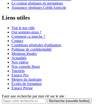
Le contrat obsèques en prestations
Assurance obsèques Crédit Agricole
Liens utiles
Voir le top ville
Qui sommes-nous ?
Comment ça marche ?
Contact
Conditions générales d'utilisation
Politique de confidentialité
Mentions légales
Actualités
Nos vidéos
Nos conseils fleurs
Tutoriels
Espace Pro
Metiers du funéraire
Écoles de formation
Espace Presse
Faire une recherche par mot clé sur le site :
Rechercher
(nouvelle fenêtre)