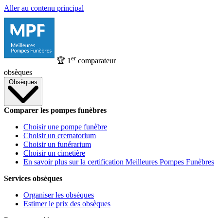
Aller au contenu principal
er
🏆
1
comparateur
obsèques
Obsèques
Comparer les pompes funèbres
Choisir une pompe funèbre
Choisir un crematorium
Choisir un funérarium
Choisir un cimetière
En savoir plus sur la certification Meilleures Pompes Funèbres
Services obsèques
Organiser les obsèques
Estimer le prix des obsèques