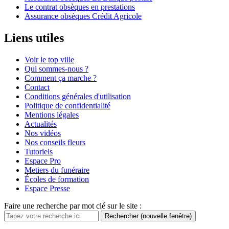
Le contrat obsèques en prestations
Assurance obsèques Crédit Agricole
Liens utiles
Voir le top ville
Qui sommes-nous ?
Comment ça marche ?
Contact
Conditions générales d'utilisation
Politique de confidentialité
Mentions légales
Actualités
Nos vidéos
Nos conseils fleurs
Tutoriels
Espace Pro
Metiers du funéraire
Écoles de formation
Espace Presse
Faire une recherche par mot clé sur le site :
Rechercher
(nouvelle fenêtre)