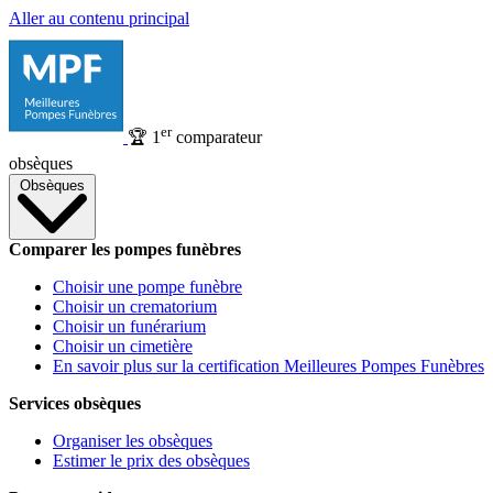
Aller au contenu principal
er
🏆
1
comparateur
obsèques
Obsèques
Comparer les pompes funèbres
Choisir une pompe funèbre
Choisir un crematorium
Choisir un funérarium
Choisir un cimetière
En savoir plus sur la certification Meilleures Pompes Funèbres
Services obsèques
Organiser les obsèques
Estimer le prix des obsèques