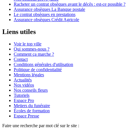
Racheter un contrat obsèques avant le décès : est-ce possible ?
Assurance obsèques La Banque postale
Le contrat obsèques en prestations
Assurance obsèques Crédit Agricole
Liens utiles
Voir le top ville
Qui sommes-nous ?
Comment ça marche ?
Contact
Conditions générales d'utilisation
Politique de confidentialité
Mentions légales
Actualités
Nos vidéos
Nos conseils fleurs
Tutoriels
Espace Pro
Metiers du funéraire
Écoles de formation
Espace Presse
Faire une recherche par mot clé sur le site :