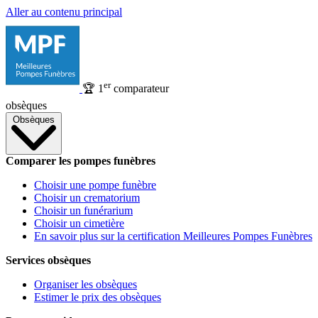
Aller au contenu principal
er
🏆
1
comparateur
obsèques
Obsèques
Comparer les pompes funèbres
Choisir une pompe funèbre
Choisir un crematorium
Choisir un funérarium
Choisir un cimetière
En savoir plus sur la certification Meilleures Pompes Funèbres
Services obsèques
Organiser les obsèques
Estimer le prix des obsèques