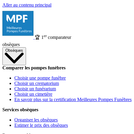
Aller au contenu principal
er
🏆
1
comparateur
obsèques
Obsèques
Comparer les pompes funèbres
Choisir une pompe funèbre
Choisir un crematorium
Choisir un funérarium
Choisir un cimetière
En savoir plus sur la certification Meilleures Pompes Funèbres
Services obsèques
Organiser les obsèques
Estimer le prix des obsèques