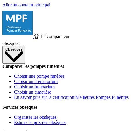
Aller au contenu principal
er
🏆
1
comparateur
obsèques
Obsèques
Comparer les pompes funèbres
Choisir une pompe funèbre
Choisir un crematorium
Choisir un funérarium
Choisir un cimetière
En savoir plus sur la certification Meilleures Pompes Funèbres
Services obsèques
Organiser les obsèques
Estimer le prix des obsèques