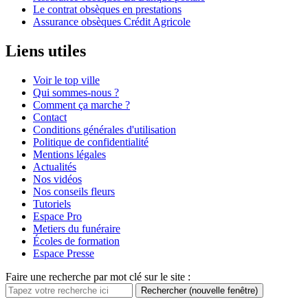
Le contrat obsèques en prestations
Assurance obsèques Crédit Agricole
Liens utiles
Voir le top ville
Qui sommes-nous ?
Comment ça marche ?
Contact
Conditions générales d'utilisation
Politique de confidentialité
Mentions légales
Actualités
Nos vidéos
Nos conseils fleurs
Tutoriels
Espace Pro
Metiers du funéraire
Écoles de formation
Espace Presse
Faire une recherche par mot clé sur le site :
Rechercher
(nouvelle fenêtre)