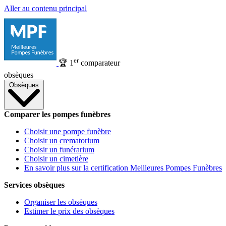
Aller au contenu principal
er
🏆
1
comparateur
obsèques
Obsèques
Comparer les pompes funèbres
Choisir une pompe funèbre
Choisir un crematorium
Choisir un funérarium
Choisir un cimetière
En savoir plus sur la certification Meilleures Pompes Funèbres
Services obsèques
Organiser les obsèques
Estimer le prix des obsèques