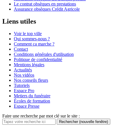
Le contrat obsèques en prestations
Assurance obsèques Crédit Agricole
Liens utiles
Voir le top ville
Qui sommes-nous ?
Comment ça marche ?
Contact
Conditions générales d'utilisation
Politique de confidentialité
Mentions légales
Actualités
Nos vidéos
Nos conseils fleurs
Tutoriels
Espace Pro
Metiers du funéraire
Écoles de formation
Espace Presse
Faire une recherche par mot clé sur le site :
Rechercher
(nouvelle fenêtre)