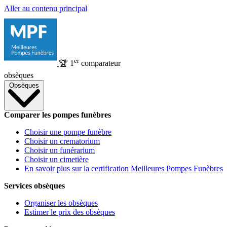
Aller au contenu principal
er
🏆
1
comparateur
obsèques
Obsèques
Comparer les pompes funèbres
Choisir une pompe funèbre
Choisir un crematorium
Choisir un funérarium
Choisir un cimetière
En savoir plus sur la certification Meilleures Pompes Funèbres
Services obsèques
Organiser les obsèques
Estimer le prix des obsèques